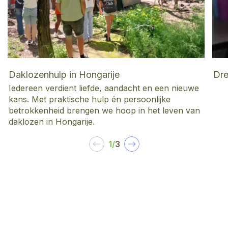
Daklozenhulp in Hongarije
Dre
Iedereen verdient liefde, aandacht en een nieuwe
kans. Met praktische hulp én persoonlijke
betrokkenheid brengen we hoop in het leven van
daklozen in Hongarije.
1
/
3
‹
›