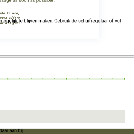
essage as soon as possible.
le to use,
xtra effort
ur designs.