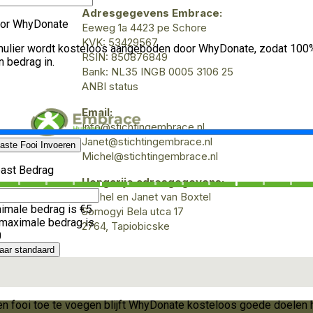
Adresgegevens Embrace:
Eeweg 1a 4423 pe Schore
KVK: 53429567
RSIN: 850876849
Bank: NL35 INGB 0005 3106 25
ANBI status
Email:
Info@stichtingembrace.nl
Janet@stichtingembrace.nl
Michel@stichtingembrace.nl
Hongarije adresgegevens:
Michel en Janet van Boxtel
Somogyi Bela utca 17
2764, Tapiobicske