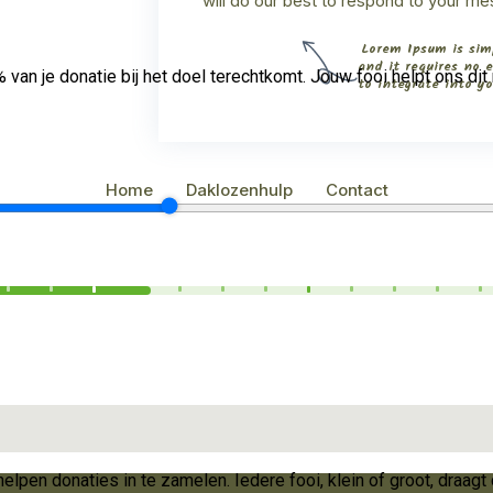
will do our best to respond to your m
Lorem Ipsum is simp
and it requires no e
to integrate into yo
Home
Daklozenhulp
Contact