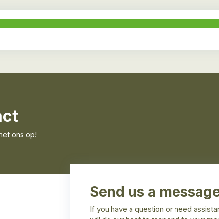
act
met ons op!
Send us a messag
If you have a question or need assist