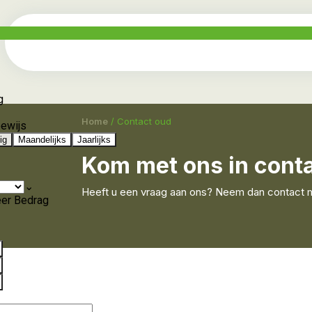
Home
/
Contact oud
Kom met ons in cont
Heeft u een vraag aan ons? Neem dan contact 